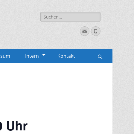
Suche
für:
Email
Phone
ssum
Intern
Kontakt
Search
0 Uhr