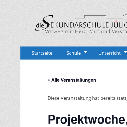
Sekundarschule Jü
Vorweg mit Herz, Mut und Verstand
Zum
Erstes
Startseite
Schule
Unterricht
Inhalt:
Menü
« Alle Veranstaltungen
Diese Veranstaltung hat bereits stat
Projektwoche,