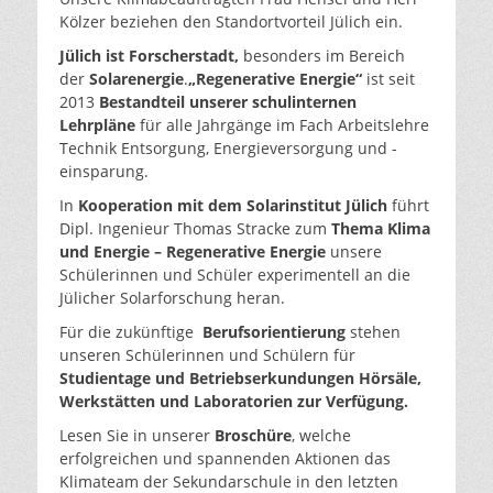
Kölzer beziehen den Standortvorteil Jülich ein.
Jülich ist Forscherstadt,
besonders im Bereich
der
Solarenergie
.
„Regenerative Energie“
ist seit
2013
Bestandteil unserer schulinternen
Lehrpläne
für alle Jahrgänge im Fach Arbeitslehre
Technik Entsorgung, Energieversorgung und -
einsparung.
In
Kooperation mit dem Solarinstitut Jülich
führt
Dipl. Ingenieur Thomas Stracke zum
Thema Klima
und Energie – Regenerative Energie
unsere
Schülerinnen und Schüler experimentell an die
Jülicher Solarforschung heran.
Für die zukünftige
Berufsorientierung
stehen
unseren Schülerinnen und Schülern für
Studientage und Betriebserkundungen Hörsäle
,
Werkstätten
und Laboratorien zur Verfügung
.
Lesen Sie in unserer
Broschüre
, welche
erfolgreichen und spannenden Aktionen das
Klimateam der Sekundarschule in den letzten