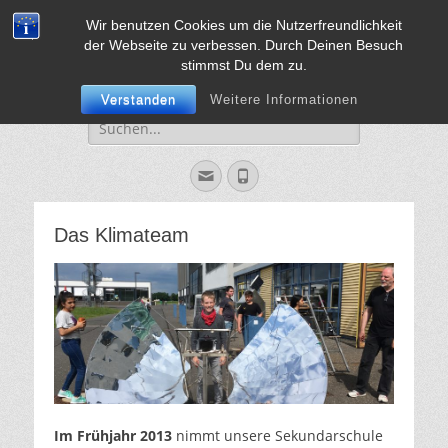
Wir benutzen Cookies um die Nutzerfreundlichkeit
Sekundarschule
Vorweg mit Herz, Mut und Verstand
der Webseite zu verbessen. Durch Deinen Besuch
Jülich
stimmst Du dem zu.
Verstanden
Weitere Informationen
Suche
für:
Email
Phone
Das Klimateam
Im Frü
hjahr 2013
nimmt unsere Sekundarschule