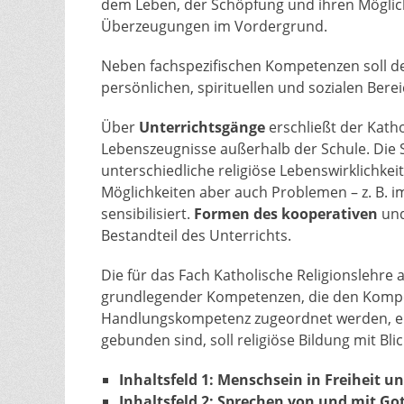
dem Leben, der Schöpfung und ihren Möglic
Überzeugungen im Vordergrund.
Neben fachspezifischen Kompetenzen soll d
persönlichen, spirituellen und sozialen Bere
Über
Unterrichtsgänge
erschließt der Kath
Lebenszeugnisse außerhalb der Schule. Die 
unterschiedliche religiöse Lebenswirklichke
Möglichkeiten aber auch Problemen – z. B. 
sensibilisiert.
Formen des kooperativen
un
Bestandteil des Unterrichts.
Die für das Fach Katholische Religionslehre
grundlegender Kompetenzen, die den Kompet
Handlungskompetenz zugeordnet werden, er
gebunden sind, soll religiöse Bildung mit Bl
Inhaltsfeld 1: Menschsein in Freiheit 
Inhaltsfeld 2: Sprechen von und mit Go