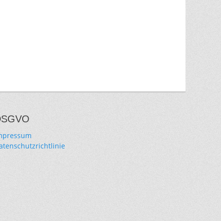
DSGVO
mpressum
atenschutzrichtlinie