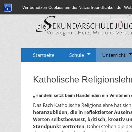
Wir benutzen Cookies um die Nutzerfreundlichkeit der We
Sekundarschule Jü
Vorweg mit Herz, Mut und Verstand
Zum
Erstes
Startseite
Schule
Unterricht
Inhalt:
Menü
Katholische Religionsleh
„Handeln setzt beim Handelnden ein Verstehen 
Das Fach Katholische Religionslehre hat sich
heranzubilden, die in reflektierter Ause
Werten selbstbewusst, kritisch, kreativ 
Standpunkt vertreten
. Dabei stehen die p