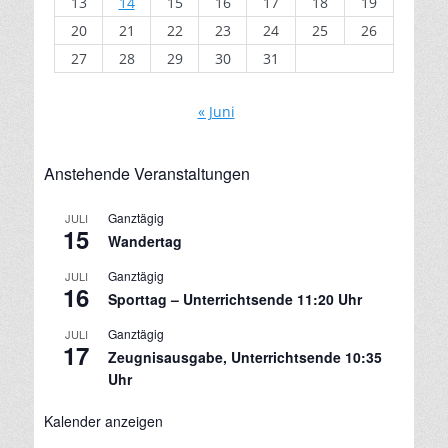
13
14
15
16
17
18
19
20
21
22
23
24
25
26
27
28
29
30
31
« Juni
Anstehende Veranstaltungen
Ganztägig
JULI
15
Wandertag
Ganztägig
JULI
16
Sporttag – Unterrichtsende 11:20 Uhr
Ganztägig
JULI
17
Zeugnisausgabe, Unterrichtsende 10:35
Uhr
Kalender anzeigen