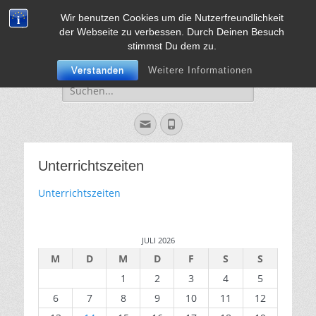
Wir benutzen Cookies um die Nutzerfreundlichkeit
Sekundarschule
Vorweg mit Herz, Mut und Verstand
der Webseite zu verbessen. Durch Deinen Besuch
Jülich
stimmst Du dem zu.
Verstanden
Weitere Informationen
Suche
für:
Email
Phone
Unterrichtszeiten
Unterrichtszeiten
JULI 2026
M
D
M
D
F
S
S
1
2
3
4
5
6
7
8
9
10
11
12