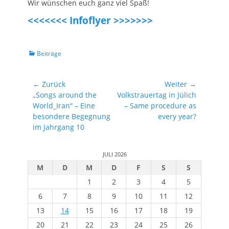
Wir wünschen euch ganz viel Spaß!
<<<<<<< Infoflyer >>>>>>>
Kategorien
Beiträge
Beitragsnavigation
← Zurück
Weiter →
Vorhergehender
Nächster
„Songs around the
Volkstrauertag in Jülich
Beitrag:
Beitrag:
World_Iran“ – Eine
– Same procedure as
besondere Begegnung
every year?
im Jahrgang 10
JULI 2026
M
D
M
D
F
S
S
1
2
3
4
5
6
7
8
9
10
11
12
13
14
15
16
17
18
19
20
21
22
23
24
25
26