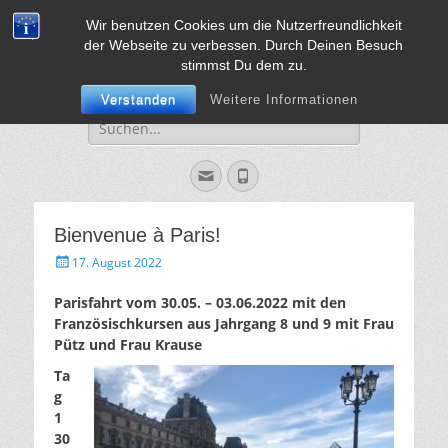
Wir benutzen Cookies um die Nutzerfreundlichkeit
Sekundarschule
Vorweg mit Herz, Mut und Verstand
der Webseite zu verbessen. Durch Deinen Besuch
Jülich
stimmst Du dem zu.
Verstanden
Weitere Informationen
Suche
für:
Email
Phone
Bienvenue à Paris!
Gepostet
17. August 2022
am
Parisfahrt vom 30.05. – 03.06.2022 mit den
Französischkursen aus Jahrgang 8 und 9 mit Frau
Pütz und Frau Krause
Ta
g
1
30