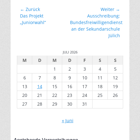
Beitragsnavigation
← Zurück
Weiter →
Vorhergehender
Nächster
Das Projekt
Ausschreibung:
Beitrag:
Beitrag:
„Juniorwahl“
Bundesfreiwilligendienst
an der Sekundarschule
Jülich
JULI 2026
M
D
M
D
F
S
S
1
2
3
4
5
6
7
8
9
10
11
12
13
14
15
16
17
18
19
20
21
22
23
24
25
26
27
28
29
30
31
« Juni
Anstehende Veranstaltungen