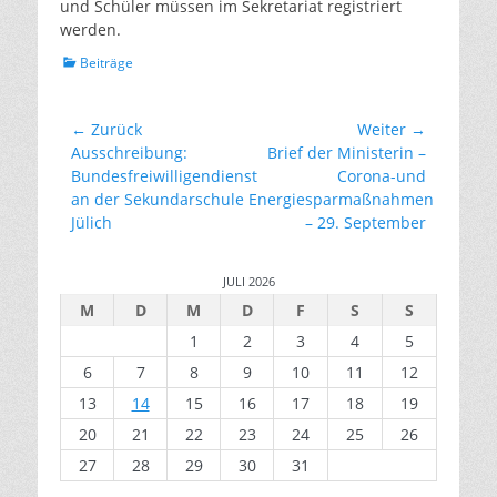
und Schüler müssen im Sekretariat registriert
werden.
Kategorien
Beiträge
Beitragsnavigation
← Zurück
Weiter →
Vorhergehender
Nächster
Ausschreibung:
Brief der Ministerin –
Beitrag:
Beitrag:
Bundesfreiwilligendienst
Corona-und
an der Sekundarschule
Energiesparmaßnahmen
Jülich
– 29. September
JULI 2026
M
D
M
D
F
S
S
1
2
3
4
5
6
7
8
9
10
11
12
13
14
15
16
17
18
19
20
21
22
23
24
25
26
27
28
29
30
31