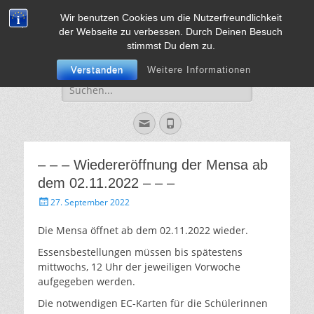
Wir benutzen Cookies um die Nutzerfreundlichkeit
Sekundarschule
Vorweg mit Herz, Mut und Verstand
der Webseite zu verbessen. Durch Deinen Besuch
Jülich
stimmst Du dem zu.
Verstanden
Weitere Informationen
Suche
für:
Email
Phone
– – – Wiedereröffnung der Mensa ab
dem 02.11.2022 – – –
Gepostet
27. September 2022
am
Die Mensa öffnet ab dem 02.11.2022 wieder.
Essensbestellungen müssen bis spätestens
mittwochs, 12 Uhr der jeweiligen Vorwoche
aufgegeben werden.
Die notwendigen EC-Karten für die Schülerinnen