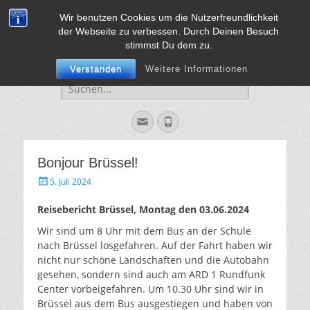
Wir benutzen Cookies um die Nutzerfreundlichkeit
Sekundarschule
Vorweg mit Herz, Mut und Verstand
der Webseite zu verbessen. Durch Deinen Besuch
Jülich
stimmst Du dem zu.
Verstanden
Weitere Informationen
Suche
für:
Email
Phone
Bonjour Brüssel!
Gepostet
5. Juli 2024
am
Reisebericht Brüssel, Montag den 03.06.2024
Wir sind um 8 Uhr mit dem Bus an der Schule
nach Brüssel losgefahren. Auf der Fahrt haben wir
nicht nur schöne Landschaften und die Autobahn
gesehen, sondern sind auch am ARD 1 Rundfunk
Center vorbeigefahren. Um 10.30 Uhr sind wir in
Brüssel aus dem Bus ausgestiegen und haben von