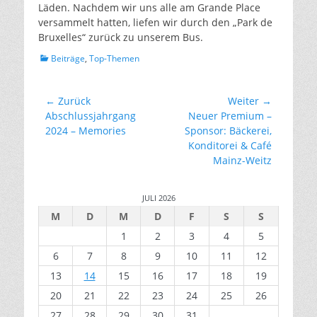
Läden. Nachdem wir uns alle am Grande Place
versammelt hatten, liefen wir durch den „Park de
Bruxelles“ zurück zu unserem Bus.
Kategorien
Beiträge
,
Top-Themen
Beitragsnavigation
← Zurück
Weiter →
Vorhergehender
Nächster
Abschlussjahrgang
Neuer Premium –
Beitrag:
Beitrag:
2024 – Memories
Sponsor: Bäckerei,
Konditorei & Café
Mainz-Weitz
JULI 2026
M
D
M
D
F
S
S
1
2
3
4
5
6
7
8
9
10
11
12
13
14
15
16
17
18
19
20
21
22
23
24
25
26
27
28
29
30
31